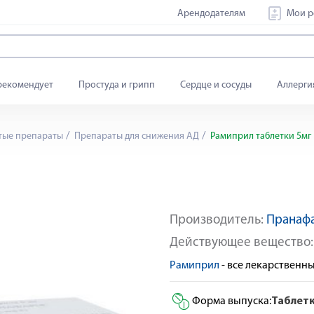
Арендодателям
Мои р
рекомендует
Простуда и грипп
Сердце и сосуды
Аллерги
тые препараты
Препараты для снижения АД
Рамиприл таблетки 5мг
Производитель:
Пранаф
Действующее вещество
Рамиприл
- все лекарственн
Форма выпуска:
Таблет