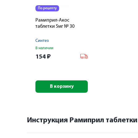
По рецепту
Рамиприл-Акос
таблетки 5мг № 30
Синтез
В наличии
154
₽
В корзину
Инструкция Рамиприл таблетки