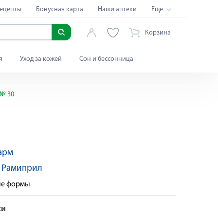
ецепты
Бонусная карта
Наши аптеки
Еще
Корзина
я
Уход за кожей
Сон и бессонница
 № 30
арм
:
Рамиприл
ые формы
ки