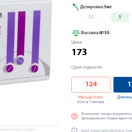
Дозировка:
5мг
2.5
5
Фасовка:
№30
Цена:
173
Срок годности:
124
1
Меньше 6 мес.
Длитель
Есть в 1 аптеке
Количество товара ограничено,
бронировании товара ждите п
жённого на фотографии
Цена товара действительна тол