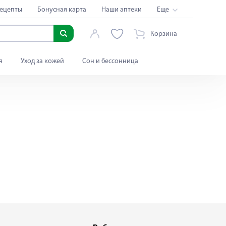
ецепты
Бонусная карта
Наши аптеки
Еще
Корзина
я
Уход за кожей
Сон и бессонница