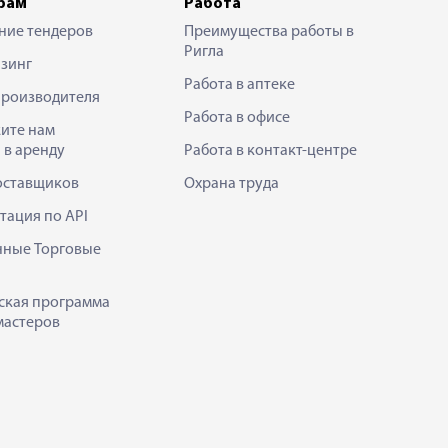
рам
Работа
ние тендеров
Преимущества работы в
Ригла
зинг
Работа в аптеке
производителя
Работа в офисе
ите нам
 в аренду
Работа в контакт-центре
оставщиков
Охрана труда
тация по API
нные Торговые
ская программа
мастеров