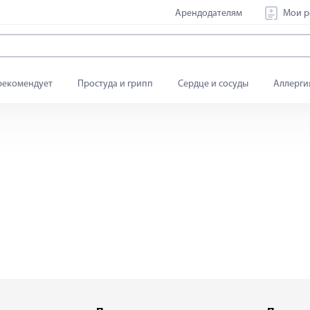
Арендодателям
Мои р
рекомендует
Простуда и грипп
Сердце и сосуды
Аллерги