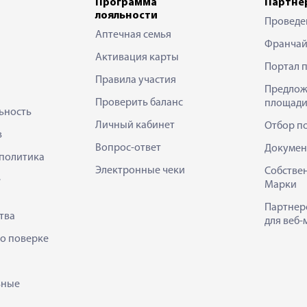
Программа
Партне
лояльности
Проведе
Аптечная семья
Франчай
Активация карты
Портал 
Правила участия
Предлож
Проверить баланс
площади
ьность
Личный кабинет
Отбор п
в
Вопрос-ответ
Докумен
политика
Электронные чеки
Собстве
е
Марки
Партнер
тва
для веб-
 о поверке
ьные