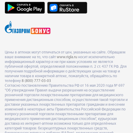
Цены в аптеках могут отличаться от цен, указанных на сайте. Обращаем
ваше внимание на то, что сайт
www.rigla.ru
носит исключительно
информационный характер и ни при каких условиях не является
публичной офертой, определяемой положениями п. 2 ст. 437 ГК РФ. Для
получения подробной информации о действующих ценах на товар и
наличии товара в конкретной аптеке, пожалуйста, обращайтесь по
телефону
8 (800) 777-03-03
Согласно постановлению Правительства РФ от 16 мая 2020 года № 697
"Об утверждении Правил выдачи разрешения на осуществление
розничной торговли лекарственными препаратами для медицинского
применения дистанционным способом, осуществления такой торговли и
доставки указанных лекарственных препаратов гражданам и внесении
изменений в некоторые акты Правительства Российской Федерации по
вопросу розничной торговли лекарственными препаратами для
медицинского применения дистанционным способом", курьерская
доставка из интернет-аптеки возможна только для определённых
категорий товаров: безрецептурных лекарственных средств,