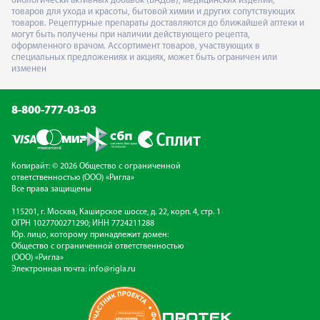
биологически активных добавок (БАДов), медицинских изделий,
товаров для ухода и красоты, бытовой химии и других сопутствующих
товаров. Рецептурные препараты доставляются до ближайшей аптеки и
могут быть получены при наличии действующего рецепта,
оформленного врачом. Ассортимент товаров, участвующих в
специальных предложениях и акциях, может быть ограничен или
изменен
8-800-777-03-03
Копирайт: © 2026 Общество с ограниченной
ответственностью (ООО) «Ригла»
Все права защищены
115201, г. Москва, Каширское шоссе, д. 22, корп. 4, стр. 1
ОГРН 1027700271290; ИНН 7724211288
Юр. лицо, которому принадлежит домен:
Общество с ограниченной ответственностью
(ООО) «Ригла»
Электронная почта:
info@rigla.ru