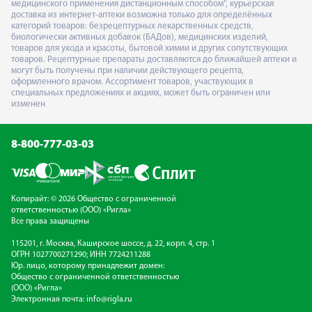
медицинского применения дистанционным способом", курьерская
доставка из интернет-аптеки возможна только для определённых
категорий товаров: безрецептурных лекарственных средств,
биологически активных добавок (БАДов), медицинских изделий,
товаров для ухода и красоты, бытовой химии и других сопутствующих
товаров. Рецептурные препараты доставляются до ближайшей аптеки и
могут быть получены при наличии действующего рецепта,
оформленного врачом. Ассортимент товаров, участвующих в
специальных предложениях и акциях, может быть ограничен или
изменен
8-800-777-03-03
Копирайт: © 2026 Общество с ограниченной
ответственностью (ООО) «Ригла»
Все права защищены
115201, г. Москва, Каширское шоссе, д. 22, корп. 4, стр. 1
ОГРН 1027700271290; ИНН 7724211288
Юр. лицо, которому принадлежит домен:
Общество с ограниченной ответственностью
(ООО) «Ригла»
Электронная почта:
info@rigla.ru