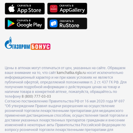
Цены в аптеках могут отличаться от цен, указанных на сайте. Обращаем
ваше внимание на то, что сайт
kamchatka.rigla.ru
носит исключительно
информационный характер и ни при каких условиях не является
публичной офертой, определяемой положениями п. 2 ст. 437 ГК РФ. Для
получения подробной информации о действующих ценах на товар и
наличии товара в конкретной аптеке, пожалуйста, обращайтесь по
телефону
8 (800) 777-03-03
Согласно постановлению Правительства РФ от 16 мая 2020 года № 697
"Об утверждении Правил выдачи разрешения на осуществление
розничной торговли лекарственными препаратами для медицинского
применения дистанционным способом, осуществления такой торговли и
доставки указанных лекарственных препаратов гражданам и внесении
изменений в некоторые акты Правительства Российской Федерации по
вопросу розничной торговли лекарственными препаратами для