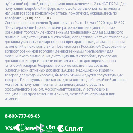
публичной офертой, определяемой положениями п. 2 ст. 437 ГК РФ. Для
получения подробной информации о действующих ценах на товар и
наличии товара в конкретной аптеке, пожалуйста, обращайтесь по
телефону
8 (800) 777-03-03
Согласно постановлению Правительства РФ от 16 мая 2020 года № 697
"Об утверждении Правил выдачи разрешения на осуществление
розничной торговли лекарственными препаратами для медицинского
применения дистанционным способом, осуществления такой торговли и
доставки указанных лекарственных препаратов гражданам и внесении
изменений в некоторые акты Правительства Российской Федерации по
вопросу розничной торговли лекарственными препаратами для
медицинского применения дистанционным способом", курьерская
доставка из интернет-аптеки возможна только для определённых
категорий товаров: безрецептурных лекарственных средств,
биологически активных добавок (БАДов), медицинских изделий,
товаров для ухода и красоты, бытовой химии и других сопутствующих
товаров. Рецептурные препараты доставляются до ближайшей аптеки и
могут быть получены при наличии действующего рецепта,
оформленного врачом. Ассортимент товаров, участвующих в
специальных предложениях и акциях, может быть ограничен или
изменен
8-800-777-03-03