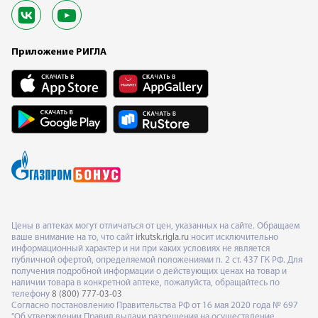
Приложение РИГЛА
Цены в аптеках могут отличаться от цен, указанных на сайте. Обращаем
ваше внимание на то, что сайт
irkutsk.rigla.ru
носит исключительно
информационный характер и ни при каких условиях не является
публичной офертой, определяемой положениями п. 2 ст. 437 ГК РФ. Для
получения подробной информации о действующих ценах на товар и
наличии товара в конкретной аптеке, пожалуйста, обращайтесь по
телефону
8 (800) 777-03-03
Согласно постановлению Правительства РФ от 16 мая 2020 года № 697
"Об утверждении Правил выдачи разрешения на осуществление