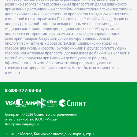
розничной торговли лекарственными препаратами для медицинского
применения дистанционным способом, осуществления такой торговли и
доставки указанных лекарственных препаратов гражданам и внесении
изменений в некоторые акты Правительства Российской Федерации по
вопросу розничной торговли лекарственными препаратами для
медицинского применения дистанционным способом", курьерская
доставка из интернет-аптеки возможна только для определённых
категорий товаров: безрецептурных лекарственных средств,
биологически активных добавок (БАДов), медицинских изделий,
товаров для ухода и красоты, бытовой химии и других сопутствующих
товаров. Рецептурные препараты доставляются до ближайшей аптеки и
могут быть получены при наличии действующего рецепта,
оформленного врачом. Ассортимент товаров, участвующих в
специальных предложениях и акциях, может быть ограничен или
изменен
8-800-777-03-03
Копирайт: © 2026 Общество с ограниченной
ответственностью (ООО) «Ригла»
Все права защищены
115201, г. Москва, Каширское шоссе, д. 22, корп. 4, стр. 1