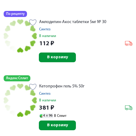
По рецепту
Амлодипин-Акос таблетки 5мг № 30
Синтез
В наличии
112
₽
В корзину
Яндекс Сплит
Кетопрофен гель 5% 50г
Синтез
В наличии
381
₽
4 ×
96
В Сплит
В корзину