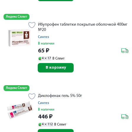
Яндекс Сплит
Ибупрофен таблетки покрытые оболочкой 400мг
№20
Синтез
В наличии
65
₽
4 ×
17
В Сплит
В корзину
Яндекс Сплит
Диклофенак гель 5% 50г
Синтез
В наличии
446
₽
4 ×
112
В Сплит