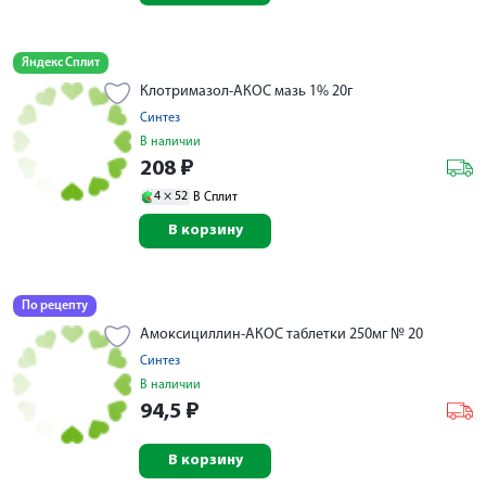
Яндекс Сплит
Клотримазол-АКОС мазь 1% 20г
Синтез
В наличии
208
₽
4 ×
52
В Сплит
В корзину
По рецепту
Амоксициллин-АКОС таблетки 250мг № 20
Синтез
В наличии
94,5
₽
В корзину