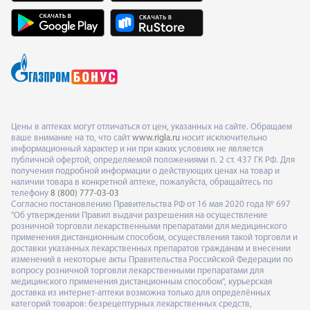
Цены в аптеках могут отличаться от цен, указанных на сайте. Обращаем
ваше внимание на то, что сайт
www.rigla.ru
носит исключительно
информационный характер и ни при каких условиях не является
публичной офертой, определяемой положениями п. 2 ст. 437 ГК РФ. Для
получения подробной информации о действующих ценах на товар и
наличии товара в конкретной аптеке, пожалуйста, обращайтесь по
телефону
8 (800) 777-03-03
Согласно постановлению Правительства РФ от 16 мая 2020 года № 697
"Об утверждении Правил выдачи разрешения на осуществление
розничной торговли лекарственными препаратами для медицинского
применения дистанционным способом, осуществления такой торговли и
доставки указанных лекарственных препаратов гражданам и внесении
изменений в некоторые акты Правительства Российской Федерации по
вопросу розничной торговли лекарственными препаратами для
медицинского применения дистанционным способом", курьерская
доставка из интернет-аптеки возможна только для определённых
категорий товаров: безрецептурных лекарственных средств,