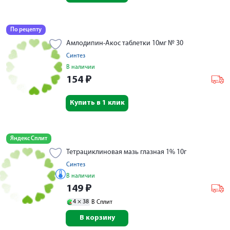
По рецепту
Амлодипин-Акос таблетки 10мг № 30
Синтез
В наличии
154
₽
Купить в 1 клик
Яндекс Сплит
Тетрациклиновая мазь глазная 1% 10г
Синтез
В наличии
149
₽
4 ×
38
В Сплит
В корзину