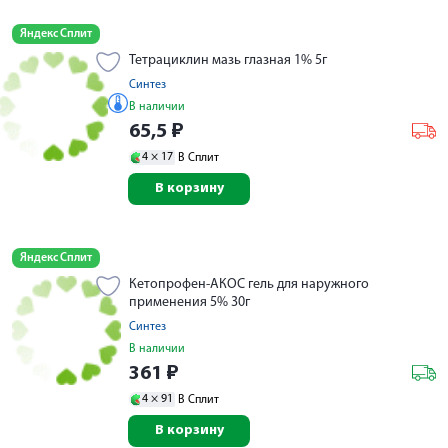
Яндекс Сплит
Тетрациклин мазь глазная 1% 5г
Синтез
В наличии
65,5
₽
4 ×
17
В Сплит
В корзину
Яндекс Сплит
Кетопрофен-АКОС гель для наружного
применения 5% 30г
Синтез
В наличии
361
₽
4 ×
91
В Сплит
В корзину