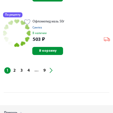
По рецепту
Офломелид мазь 50г
Синтез
В наличии
503
₽
В корзину
...
1
2
3
4
9
Помощь