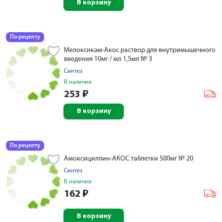
В корзину
По рецепту
Мелоксикам-Акос раствор для внутримышечного
введения 10мг / мл 1,5мл № 3
Синтез
В наличии
253
₽
В корзину
По рецепту
Амоксициллин-АКОС таблетки 500мг № 20
Синтез
В наличии
162
₽
В корзину