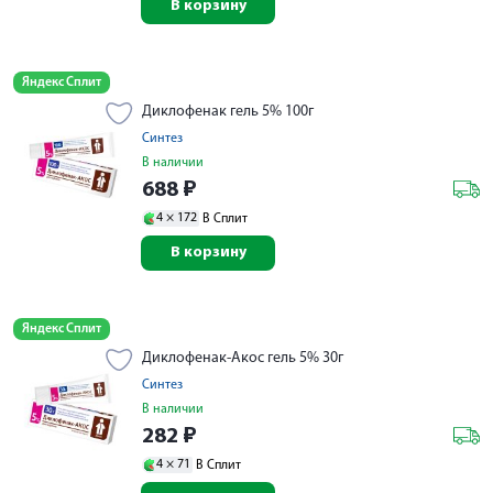
В корзину
Яндекс Сплит
Диклофенак гель 5% 100г
Синтез
В наличии
688
₽
4 ×
172
В Сплит
В корзину
Яндекс Сплит
Диклофенак-Акос гель 5% 30г
Синтез
В наличии
282
₽
4 ×
71
В Сплит