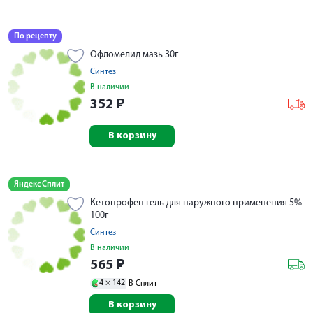
По рецепту
Офломелид мазь 30г
Синтез
В наличии
352
₽
В корзину
Яндекс Сплит
Кетопрофен гель для наружного применения 5%
100г
Синтез
В наличии
565
₽
4 ×
142
В Сплит
В корзину