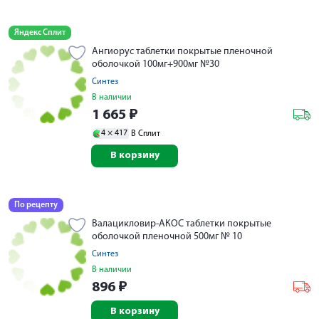
Яндекс Сплит
Ангиорус таблетки покрытые пленочной
оболочкой 100мг+900мг №30
Синтез
В наличии
1 665
₽
4 ×
417
В Сплит
В корзину
По рецепту
Валацикловир-АКОС таблетки покрытые
оболочкой пленочной 500мг № 10
Синтез
В наличии
896
₽
В корзину