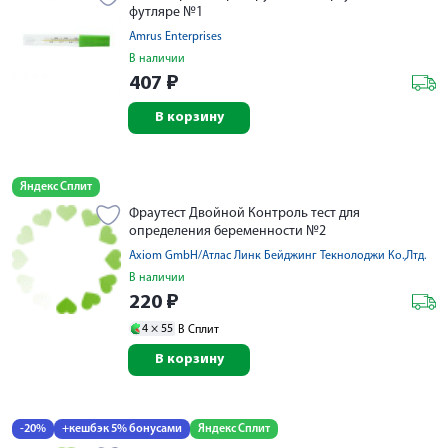
футляре №1
Amrus Enterprises
В наличии
407
₽
В корзину
Яндекс Сплит
Фраутест Двойной Контроль тест для
определения беременности №2
Axiom GmbH/Атлас Линк Бейджинг Текнолоджи Ко.,Лтд.
В наличии
220
₽
4 ×
55
В Сплит
В корзину
-20%
+кешбэк 5% бонусами
Яндекс Сплит