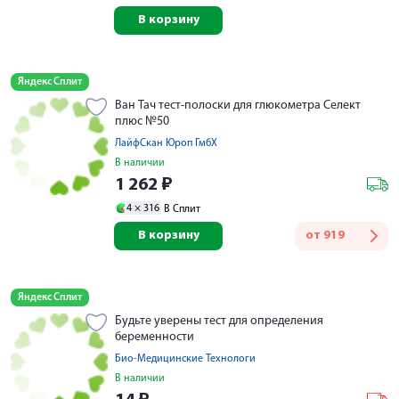
В корзину
Яндекс Сплит
Ван Тач тест-полоски для глюкометра Селект
плюс №50
ЛайфСкан Юроп ГмбХ
В наличии
1 262
₽
4 ×
316
В Сплит
В корзину
от
919
Яндекс Сплит
Будьте уверены тест для определения
беременности
Био-Медицинские Технологи
В наличии