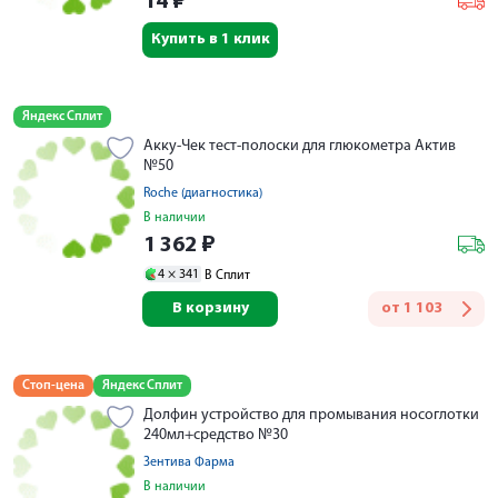
14
₽
Купить в 1 клик
Яндекс Сплит
Акку-Чек тест-полоски для глюкометра Актив
№50
Roche (диагностика)
В наличии
1 362
₽
4 ×
341
В Сплит
В корзину
от
1 103
Стоп-цена
Яндекс Сплит
Долфин устройство для промывания носоглотки
240мл+средство №30
Зентива Фарма
В наличии