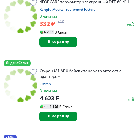
4FORCARE термометр электронный DTF-60 № 1
Kangfu Medical Equipment Factory
В наличии
415
332
₽
4 ×
83
В Сплит
В корзину
Яндекс Сплит
Омрон М1 АRU бейсик тонометр автомат с
адаптером
Omron
В наличии
4 623
₽
4 ×
1 156
В Сплит
В корзину
-10%