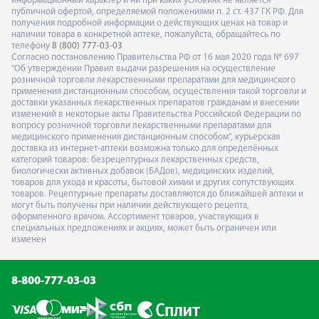
информационный характер и ни при каких условиях не является
публичной офертой, определяемой положениями п. 2 ст. 437 ГК РФ. Для
получения подробной информации о действующих ценах на товар и
наличии товара в конкретной аптеке, пожалуйста, обращайтесь по
телефону
8 (800) 777-03-03
Согласно постановлению Правительства РФ от 16 мая 2020 года № 697
"Об утверждении Правил выдачи разрешения на осуществление
розничной торговли лекарственными препаратами для медицинского
применения дистанционным способом, осуществления такой торговли и
доставки указанных лекарственных препаратов гражданам и внесении
изменений в некоторые акты Правительства Российской Федерации по
вопросу розничной торговли лекарственными препаратами для
медицинского применения дистанционным способом", курьерская
доставка из интернет-аптеки возможна только для определённых
категорий товаров: безрецептурных лекарственных средств,
биологически активных добавок (БАДов), медицинских изделий,
товаров для ухода и красоты, бытовой химии и других сопутствующих
товаров. Рецептурные препараты доставляются до ближайшей аптеки и
могут быть получены при наличии действующего рецепта,
оформленного врачом. Ассортимент товаров, участвующих в
специальных предложениях и акциях, может быть ограничен или
изменен
8-800-777-03-03