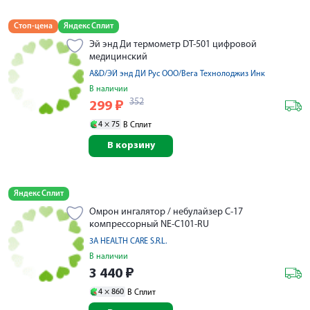
Стоп-цена
Яндекс Сплит
Эй энд Ди термометр DT-501 цифровой
медицинский
A&D/ЭЙ энд ДИ Рус ООО/Вега Технолоджиз Инк
В наличии
352
299
₽
4 ×
75
В Сплит
В корзину
Яндекс Сплит
Омрон ингалятор / небулайзер С-17
компрессорный NE-C101-RU
3A HEALTH CARE S.R.L.
В наличии
3 440
₽
4 ×
860
В Сплит