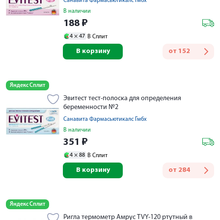
Санавита Фармасьютикалс Гмбх
В наличии
188
₽
4 ×
47
В Сплит
В корзину
от
152
Яндекс Сплит
Эвитест тест-полоска для определения
беременности №2
Санавита Фармасьютикалс Гмбх
В наличии
351
₽
4 ×
88
В Сплит
В корзину
от
284
Яндекс Сплит
Ригла термометр Амрус TVY-120 ртутный в