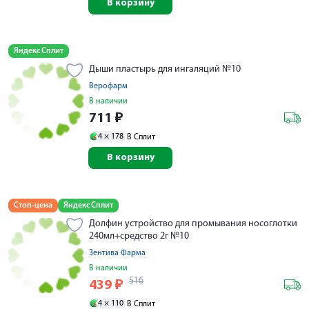
В корзину
Яндекс Сплит
Дыши пластырь для ингаляций №10
Верофарм
В наличии
711
₽
4 ×
178
В Сплит
В корзину
Стоп-цена
Яндекс Сплит
Долфин устройство для промывания носоглотки
240мл+средство 2г №10
Зентива Фарма
В наличии
516
439
₽
4 ×
110
В Сплит