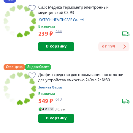
СиЭс Медика термометр электронный
медицинский CS-93
JOYTECH HEALTHCARE Co. Ltd.
В наличии
266
239
₽
В корзину
от
194
Стоп-цена
Яндекс Сплит
Долфин средство для промывания носоглотки
для устройства емкостью 240мл 2г №30
Зентива Фарма
В наличии
610
549
₽
4 ×
138
В Сплит
В корзину