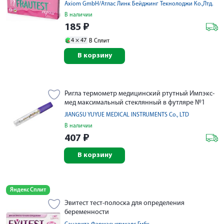
Axiom GmbH/Атлас Линк Бейджинг Текнолоджи Ко.,Лтд.
В наличии
185
₽
4 ×
47
В Сплит
В корзину
Ригла термометр медицинский ртутный Импэкс-
мед максимальный стеклянный в футляре №1
JIANGSU YUYUE MEDICAL INSTRUMENTS Co., LTD
В наличии
407
₽
В корзину
Яндекс Сплит
Эвитест тест-полоска для определения
беременности