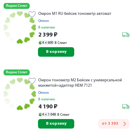
Яндекс Сплит
Омрон M1 RU бейсик тонометр автомат
Omron
В наличии
2 399
₽
4 ×
600
В Сплит
В корзину
Яндекс Сплит
Омрон тонометр M2 Бейсик с универсальной
манжетой+адаптер HEM 7121
Omron
В наличии
4 190
₽
4 ×
1 048
В Сплит
В корзину
от
3 393