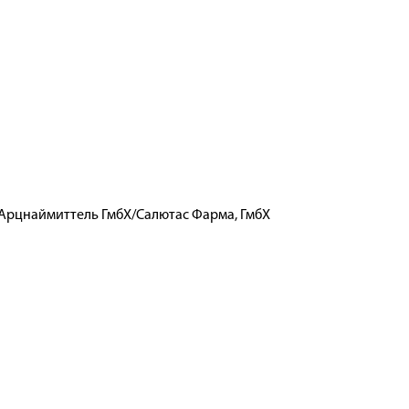
с Арцнаймиттель ГмбХ/Салютас Фарма, ГмбХ