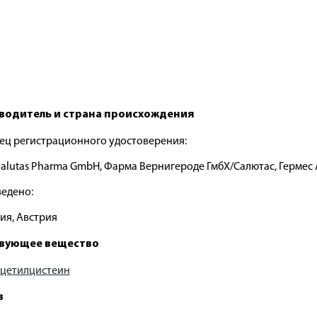
водитель и страна происхождения
ец регистрационного удостоверения:
 Salutas Pharma GmbH, Фарма Вернигероде ГмбХ/Салютас, Герме
едено:
ия, Австрия
вующее вещество
цетилцистеин
в