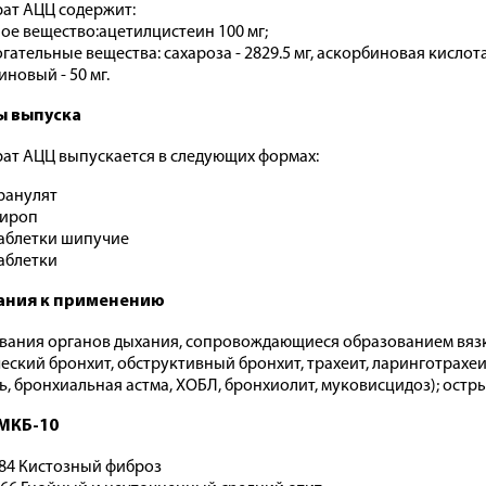
ат АЦЦ содержит:
ое вещество:ацетилцистеин 100 мг;
ательные вещества: сахароза - 2829.5 мг, аскорбиновая кислота -
иновый - 50 мг.
 выпуска
ат АЦЦ выпускается в следующих формах:
ранулят
ироп
аблетки шипучие
аблетки
ания к применению
вания органов дыхания, сопровождающиеся образованием вяз
еский бронхит, обструктивный бронхит, трахеит, ларинготрахеи
ь, бронхиальная астма, ХОБЛ, бронхиолит, муковисцидоз); остры
МКБ-10
84 Кистозный фиброз