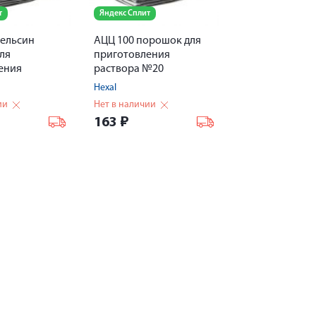
т
Яндекс Сплит
пельсин
АЦЦ 100 порошок для
ля
приготовления
ения
раствора №20
№20
Hexal
ии
Нет в наличии
163
₽