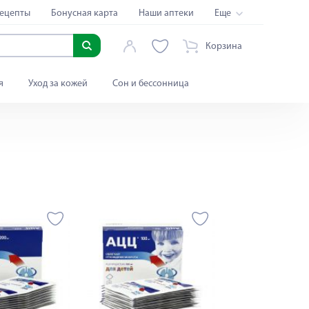
ецепты
Бонусная карта
Наши аптеки
Еще
Корзина
я
Уход за кожей
Сон и бессонница