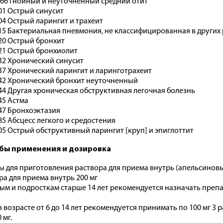
66 Гнойный и неуточненный средний отит
01 Острый синусит
04 Острый ларингит и трахеит
15 Бактериальная пневмония, не классифицированная в других
20 Острый бронхит
21 Острый бронхиолит
32 Хронический синусит
37 Хронический ларингит и ларинготрахеит
42 Хронический бронхит неуточненный
44 Другая хроническая обструктивная легочная болезнь
45 Астма
47 Бронхоэктазия
85 Абсцесс легкого и средостения
05 Острый обструктивный ларингит [круп] и эпиглоттит
бы применения и дозировка
ы для приготовления раствора для приема внутрь (апельсиновые
ра для приема внутрь 200 мг
ым и подросткам старше 14 лет рекомендуется назначать препарат
 возрасте от 6 до 14 лет рекомендуется принимать по 100 мг 3 ра
 мг.