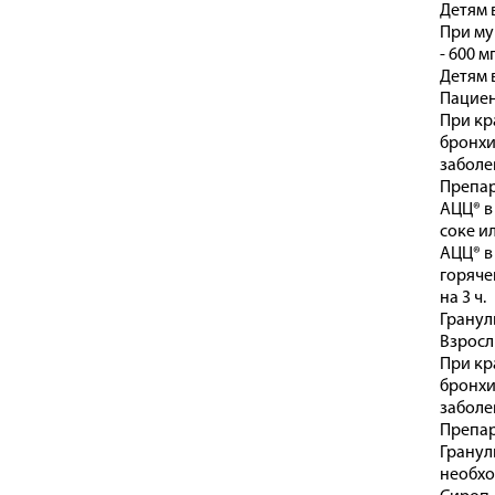
Детям в
При му
- 600 мг
Детям в
Пациен
При кр
бронхи
заболе
Препар
АЦЦ® в
соке и
АЦЦ® в
горяче
на 3 ч.
Гранул
Взросл
При кр
бронхи
заболе
Препар
Гранул
необхо