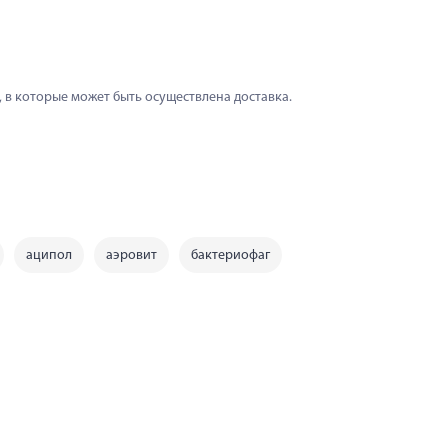
 в которые может быть осуществлена доставка.
аципол
аэровит
бактериофаг