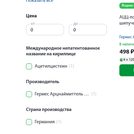
Показать все
Яндекс
Цена
АЦЦ-ло
шипуч
от
до
В налич
Международное непатентованное
498
название на кириллице
4 ×
12
Ацетилцистеин
(1)
Производитель
Гермес Арцнаймиттель ГмбХ/Салютас Фарма,ГмбХ
(1)
Страна производства
Германия
(1)