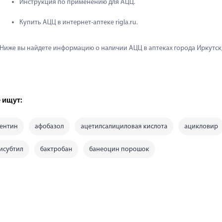
Инструкция по применению для АЦЦ.
Купить АЦЦ в интернет-аптеке rigla.ru.
Ниже вы найдете информацию о наличии АЦЦ в аптеках города Иркутск,
 ищут:
ентин
афобазол
ацетилсалициловая кислота
ацикловир
исубтил
бактробан
банеоцин порошок