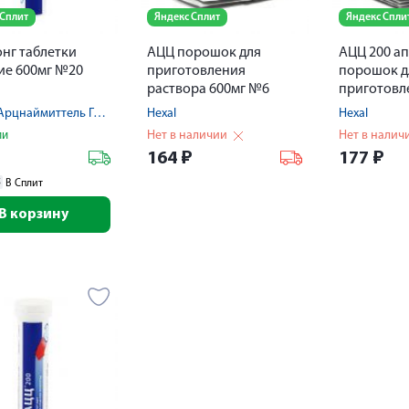
 Сплит
Яндекс Сплит
Яндекс Спли
нг таблетки
АЦЦ порошок для
АЦЦ 200 а
ие 600мг №20
приготовления
порошок д
раствора 600мг №6
приготовл
раствора 
Гермес Арцнаймиттель ГмбХ/Салютас Фарма,ГмбХ
Hexal
Hexal
Нет в наличии
Нет в налич
ии
₽
164
₽
177
₽
5
В Сплит
В корзину