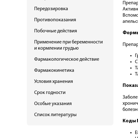
Препар
Передозировка
Активн
Вспомог
Противопоказания
апельс
Побочные действия
Формы
Применение при беременности
Препар
и кормлении грудью
Г
Фармакологическое действие
С
Т
Фармакокинетика
Т
Условия хранения
Показ
Срок годности
Заболе
хронич
Особые указания
болезн
Список литературы
Коды 
E