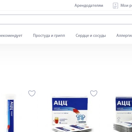
Арендодателям
Мои р
рекомендует
Простуда и грипп
Сердце и сосуды
Аллерги