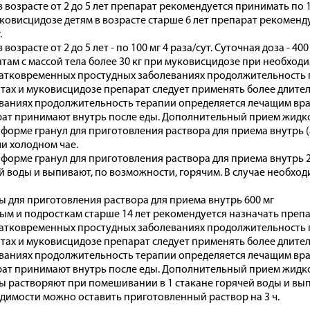
 возрасте от 2 до 5 лет препарат рекомендуется принимать по 100
ковисцидозе детям в возрасте старше 6 лет препарат рекомендуе
.
 возрасте от 2 до 5 лет - по 100 мг 4 раза/сут. Суточная доза - 400 
там с массой тела более 30 кг при муковисцидозе при необходи
атковременных простудных заболеваниях продолжительность пр
тах и муковисцидозе препарат следует применять более длите
ваниях продолжительность терапии определяется лечащим вра
ат принимают внутрь после еды. Дополнительный прием жидко
 форме гранул для приготовления раствора для приема внутрь (а
ли холодном чае.
 форме гранул для приготовления раствора для приема внутрь 
й воды и выпивают, по возможности, горячим. В случае необх
ы для приготовления раствора для приема внутрь 600 мг
ым и подросткам старше 14 лет рекомендуется назначать препарат
атковременных простудных заболеваниях продолжительность пр
тах и муковисцидозе препарат следует применять более длите
ваниях продолжительность терапии определяется лечащим вра
ат принимают внутрь после еды. Дополнительный прием жидко
ы растворяют при помешивании в 1 стакане горячей воды и вып
димости можно оставить приготовленный раствор на 3 ч.