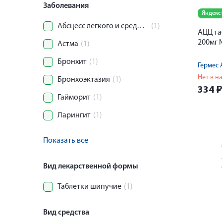
Заболевания
Яндекс
Абсцесс легкого и средостения
(1)
АЦЦ та
200мг
Астма
(1)
Бронхит
(1)
Нет в н
Бронхоэктазия
(1)
334
Гайморит
(1)
Ларингит
(1)
Показать все
Вид лекарственной формы
Таблетки шипучие
(1)
Вид средства