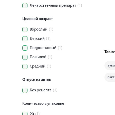
Лекарственный препарат
(1)
Целевой возраст
Взрослый
(1)
Детский
(1)
Подростковый
(1)
Также
Пожилой
(1)
аугм
Средний
(1)
бакт
Отпуск из аптек
Без рецепта
(1)
Количество в упаковке
20
(1)