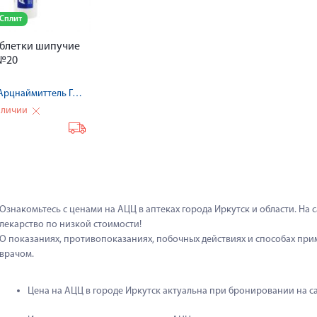
 Сплит
блетки шипучие
 №20
Гермес Арцнаймиттель ГмбХ/Салютас Фарма,ГмбХ
аличии
₽
Ознакомьтесь с ценами на АЦЦ в аптеках города Иркутск и области. На с
лекарство по низкой стоимости!
О показаниях, противопоказаниях, побочных действиях и способах при
врачом.
Цена на АЦЦ в городе Иркутск актуальна при бронировании на са