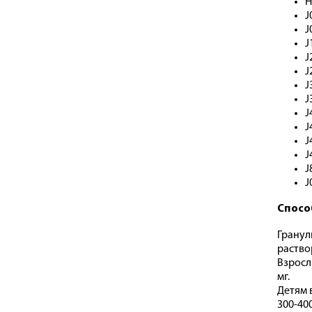
H
J
J
J
J
J
J
J
J
J
J
J
J
J
Спосо
Гранул
раство
Взросл
мг.
Детям в
300-400