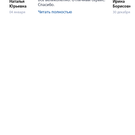
Все великолепно. Отличный сервис.
Наталья
Ирина
Спасибо.
Юрьевна
Борисовна
Читать полностью
04 января
30 декабря