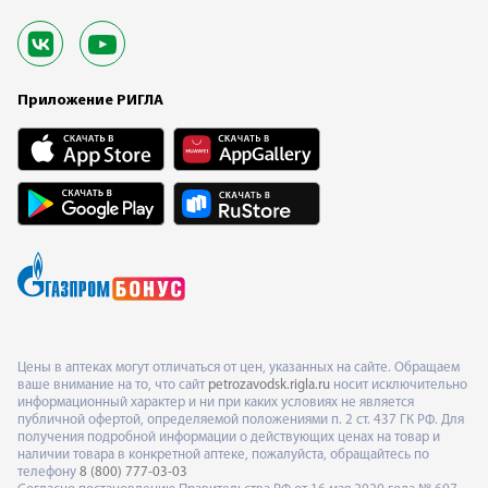
Приложение РИГЛА
Цены в аптеках могут отличаться от цен, указанных на сайте. Обращаем
ваше внимание на то, что сайт
petrozavodsk.rigla.ru
носит исключительно
информационный характер и ни при каких условиях не является
публичной офертой, определяемой положениями п. 2 ст. 437 ГК РФ. Для
получения подробной информации о действующих ценах на товар и
наличии товара в конкретной аптеке, пожалуйста, обращайтесь по
телефону
8 (800) 777-03-03