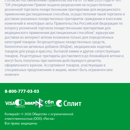
Согласно постановлению Правительства РФ от 16 мая 2020 года № 697
"Об утверждении Правил выдачи разрешения на осуществление
розничной торговли лекарственными препаратами для медицинского
применения дистанционным способом, осуществления такой торговли и
доставки указанных лекарственных препаратов гражданам и внесении
изменений в некоторые акты Правительства Российской Федерации по
вопросу розничной торговли лекарственными препаратами для
медицинского применения дистанционным способом", курьерская
доставка из интернет-аптеки возможна только для определённых
категорий товаров: безрецептурных лекарственных средств,
биологически активных добавок (БАДов), медицинских изделий,
товаров для ухода и красоты, бытовой химии и других сопутствующих
товаров. Рецептурные препараты доставляются до ближайшей аптеки и
могут быть получены при наличии действующего рецепта,
оформленного врачом. Ассортимент товаров, участвующих в
специальных предложениях и акциях, может быть ограничен или
изменен
8-800-777-03-03
Копирайт: © 2026 Общество с ограниченной
ответственностью (ООО) «Ригла»
Все права защищены