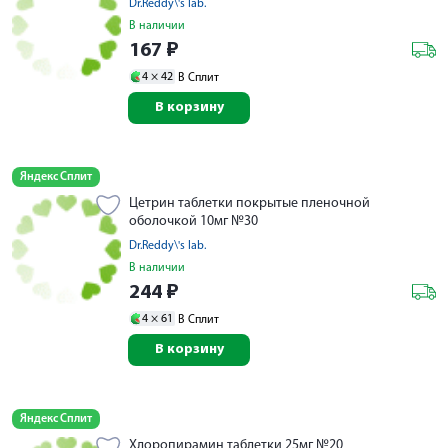
Dr.Reddy\'s lab.
В наличии
167
₽
4 ×
42
В Сплит
В корзину
Яндекс Сплит
Цетрин таблетки покрытые пленочной
оболочкой 10мг №30
Dr.Reddy\'s lab.
В наличии
244
₽
4 ×
61
В Сплит
В корзину
Яндекс Сплит
Хлоропирамин таблетки 25мг №20