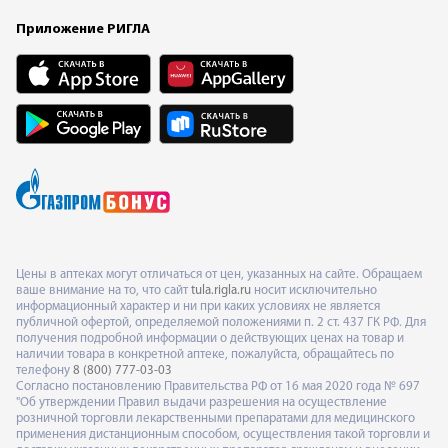
Приложение РИГЛА
Цены в аптеках могут отличаться от цен, указанных на сайте. Обращаем
ваше внимание на то, что сайт
tula.rigla.ru
носит исключительно
информационный характер и ни при каких условиях не является
публичной офертой, определяемой положениями п. 2 ст. 437 ГК РФ. Для
получения подробной информации о действующих ценах на товар и
наличии товара в конкретной аптеке, пожалуйста, обращайтесь по
телефону
8 (800) 777-03-03
Согласно постановлению Правительства РФ от 16 мая 2020 года № 697
"Об утверждении Правил выдачи разрешения на осуществление
розничной торговли лекарственными препаратами для медицинского
применения дистанционным способом, осуществления такой торговли и