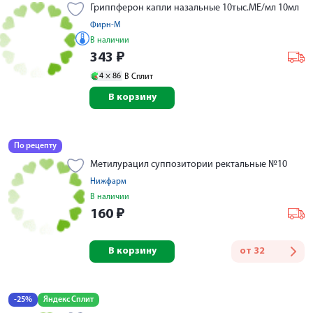
Гриппферон капли назальные 10тыс.МЕ/мл 10мл
Фирн-М
В наличии
343
₽
4 ×
86
В Сплит
В корзину
По рецепту
Метилурацил суппозитории ректальные №10
Нижфарм
В наличии
160
₽
В корзину
от
32
-25%
Яндекс Сплит