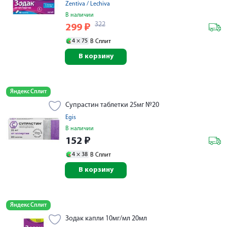
Zentiva / Lechiva
В наличии
322
299
₽
4 ×
75
В Сплит
В корзину
Яндекс Сплит
Супрастин таблетки 25мг №20
Egis
В наличии
152
₽
4 ×
38
В Сплит
В корзину
Яндекс Сплит
Зодак капли 10мг/мл 20мл