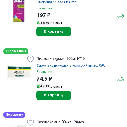
A.Nattermann and Cie.GmbH
В наличии
197
₽
4 ×
50
В Сплит
В корзину
Яндекс Сплит
Диазолин драже 100мг №10
Фармстандарт-Уфавита Уфимский вит.з-д ОАО
В наличии
74,5
₽
4 ×
19
В Сплит
В корзину
По рецепту
Назонекс инг. 50мкг 120доз