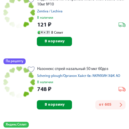
10мг №10
Zentiva / Lechiva
В наличии
121
₽
4 ×
31
В Сплит
В корзину
По рецепту
Назонекс спрей назальный 50 мкг 60доз
Schering-plough/Органон Хайст бв /АКРИХИН ХФК АО
В наличии
748
₽
В корзину
от
605
Яндекс Сплит