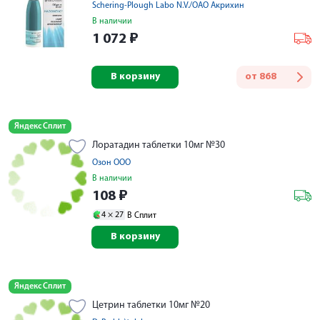
Schering-Plough Labo N.V./ОАО Акрихин
В наличии
1 072
₽
В корзину
от
868
Яндекс Сплит
Лоратадин таблетки 10мг №30
Озон ООО
В наличии
108
₽
4 ×
27
В Сплит
В корзину
Яндекс Сплит
Цетрин таблетки 10мг №20