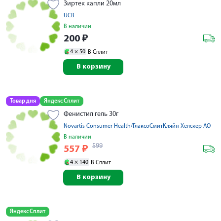
Зиртек капли 20мл
UCB
В наличии
200
₽
4 ×
50
В Сплит
В корзину
Товар дня
Яндекс Сплит
Фенистил гель 30г
Novartis Consumer Health/ГлаксоСмитКляйн Хелскер АО
В наличии
599
557
₽
4 ×
140
В Сплит
В корзину
Яндекс Сплит