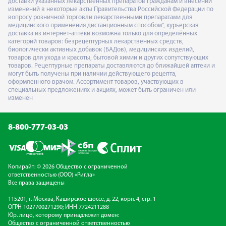
доставки указанных лекарственных препаратов гражданам и внесении
изменений в некоторые акты Правительства Российской Федерации по
вопросу розничной торговли лекарственными препаратами для
медицинского применения дистанционным способом", курьерская
доставка из интернет-аптеки возможна только для определённых
категорий товаров: безрецептурных лекарственных средств,
биологически активных добавок (БАДов), медицинских изделий,
товаров для ухода и красоты, бытовой химии и других сопутствующих
товаров. Рецептурные препараты доставляются до ближайшей аптеки и
могут быть получены при наличии действующего рецепта,
оформленного врачом. Ассортимент товаров, участвующих в
специальных предложениях и акциях, может быть ограничен или
изменен
8-800-777-03-03
Копирайт: © 2026 Общество с ограниченной
ответственностью (ООО) «Ригла»
Все права защищены
115201, г. Москва, Каширское шоссе, д. 22, корп. 4, стр. 1
ОГРН 1027700271290; ИНН 7724211288
Юр. лицо, которому принадлежит домен:
Общество с ограниченной ответственностью