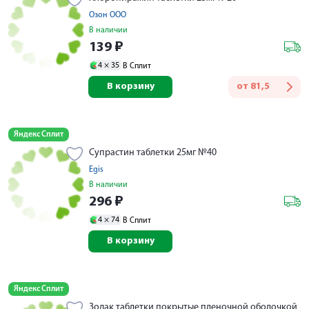
Озон ООО
В наличии
139
₽
4 ×
35
В Сплит
В корзину
от
81,5
Яндекс Сплит
Супрастин таблетки 25мг №40
Egis
В наличии
296
₽
4 ×
74
В Сплит
В корзину
Яндекс Сплит
Зодак таблетки покрытые пленочной оболочкой