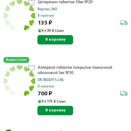
Цетиризин таблетки 10мг №20
Вертекс ЗАО
В наличии
135
₽
4 ×
34
В Сплит
В корзину
Яндекс Сплит
Аллервэй таблетки покрытые пленочной
оболочкой 5мг №30
DR. REDDY\'S LAB.
В наличии
700
₽
4 ×
175
В Сплит
В корзину