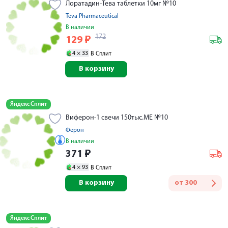
Лоратадин-Тева таблетки 10мг №10
Teva Pharmaceutical
В наличии
172
129
₽
4 ×
33
В Сплит
В корзину
Яндекс Сплит
Виферон-1 свечи 150тыс.МЕ №10
Ферон
В наличии
371
₽
4 ×
93
В Сплит
В корзину
от
300
Яндекс Сплит